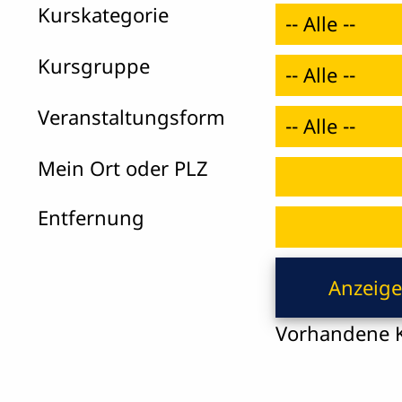
Kurs­ka­te­gorie
Kurs­gruppe
Veranstaltungsform
Mein Ort oder PLZ
Ent­fer­nung
Vorhandene K