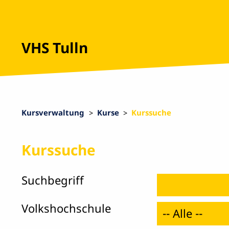
VHS Tulln
Kursverwaltung
Kurse
Kurssuche
Kurssuche
Such­begriff
Volks­hoch­schule